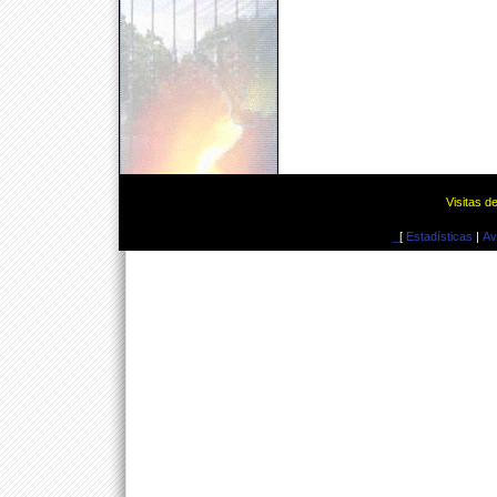
Visitas d
_
[
Estadísticas
|
Av