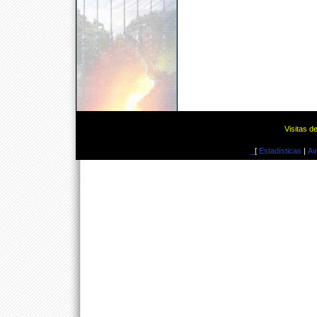
Visitas d
_
[
Estadísticas
|
Av