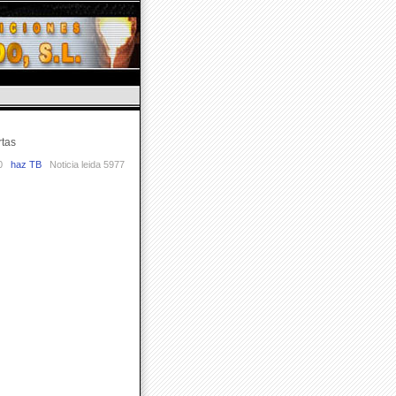
rtas
0
haz TB
Noticia leida 5977